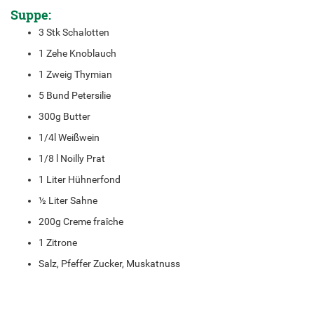
Suppe:
3 Stk Schalotten
1 Zehe Knoblauch
1 Zweig Thymian
5 Bund Petersilie
300g Butter
1/4l Weißwein
1/8 l Noilly Prat
1 Liter Hühnerfond
½ Liter Sahne
200g Creme fraîche
1 Zitrone
Salz, Pfeffer Zucker, Muskatnuss