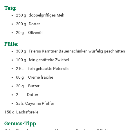
Teig:
250 g doppelgriffiges Mehl
200 g Dotter
20 g Olivenöl
Fülle:
300 g Frierss Kärntner Bauernschinken würfelig geschnitten
100 g fein gestiftelte Zwiebel
2 EL fein gehackte Petersilie
60 g Creme fraiche
20 g Butter
2 Dotter
Salz, Cayenne Pfeffer
150 g Lachsforelle
Genuss-Tipp