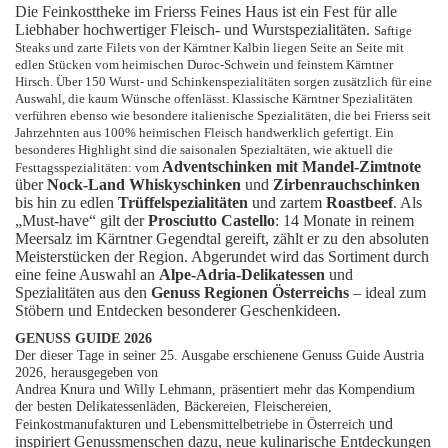
Die Feinkosttheke im Frierss Feines Haus ist ein Fest für alle
Liebhaber hochwertiger Fleisch- und Wurstspezialitäten.
Saftige
Steaks und zarte Filets von der Kärntner Kalbin liegen Seite an Seite mit
edlen Stücken vom heimischen Duroc-Schwein und feinstem Kärntner
Hirsch. Über 150 Wurst- und Schinkenspezialitäten sorgen zusätzlich für eine
Auswahl, die kaum Wünsche offenlässt. Klassische Kärntner Spezialitäten
verführen ebenso wie besondere italienische Spezialitäten, die bei Frierss seit
Jahrzehnten aus 100% heimischen Fleisch handwerklich gefertigt. Ein
besonderes Highlight sind die saisonalen Spezialtäten, wie aktuell die
Adventschinken mit Mandel-Zimtnote
Festtagsspezialitäten: vom
über
Nock-Land Whiskyschinken
und
Zirbenrauchschinken
bis hin zu edlen
Trüffelspezialitäten
und zartem
Roastbeef
. Als
„Must-have“ gilt der
Prosciutto Castello
: 14 Monate in reinem
Meersalz im Kärntner Gegendtal gereift, zählt er zu den absoluten
Meisterstücken der Region. Abgerundet wird das Sortiment durch
eine feine Auswahl an
Alpe-Adria-Delikatessen
und
Spezialitäten aus den
Genuss Regionen Österreichs
– ideal zum
Stöbern und Entdecken besonderer Geschenkideen.
GENUSS GUIDE 2026
Der dieser Tage in seiner 25. Ausgabe erschienene Genuss Guide Austria
2026, herausgegeben von
Andrea Knura und Willy Lehmann, präsentiert mehr das Kompendium
der besten Delikatessenläden, Bäckereien, Fleischereien,
und
Feinkostmanufakturen und Lebensmittelbetriebe in Österreich
inspiriert Genussmenschen dazu, neue kulinarische Entdeckungen