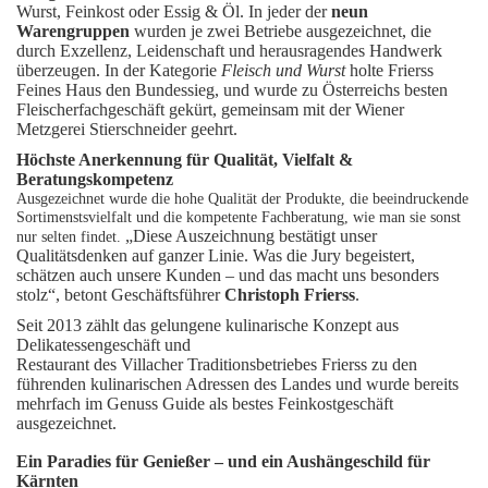
Wurst, Feinkost oder Essig & Öl. In jeder der
neun
Warengruppen
wurden je zwei Betriebe ausgezeichnet, die
durch Exzellenz, Leidenschaft und herausragendes Handwerk
überzeugen. In der Kategorie
Fleisch und Wurst
holte Frierss
Feines Haus den Bundessieg, und wurde zu Österreichs besten
Fleischerfachgeschäft gekürt, gemeinsam mit der Wiener
Metzgerei Stierschneider geehrt.
Höchste Anerkennung für Qualität, Vielfalt &
Beratungskompetenz
Ausgezeichnet wurde die hohe Qualität der Produkte, die beeindruckende
Sortimenstsvielfalt und die kompetente Fachberatung, wie man sie sonst
„Diese Auszeichnung bestätigt unser
nur selten findet.
Qualitätsdenken auf ganzer Linie. Was die Jury begeistert,
schätzen auch unsere Kunden – und das macht uns besonders
stolz“, betont Geschäftsführer
Christoph Frierss
.
Seit 2013 zählt das gelungene kulinarische Konzept aus
Delikatessengeschäft und
Restaurant des Villacher Traditionsbetriebes Frierss zu den
führenden kulinarischen Adressen des Landes und wurde bereits
mehrfach im Genuss Guide als bestes Feinkostgeschäft
ausgezeichnet.
Ein Paradies für Genießer – und ein Aushängeschild für
Kärnten