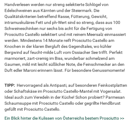
Handverlesen werden nur streng selektierte Schlögel von
Edelschweinen aus Kärnten und der Steiermark. Die
Qualitätskriterien betreffend Rasse, Fütterung, Gewicht,
intramuskuläres Fett und ph-Wert sind so streng, dass aus 100
Schweineschinken nur sechs bis acht für die Fertigung von
Prosciutto Castello selektiert und mit reinem Meersalz einmassiert
werden. Mindestens 14 Monate reift Prosciutto Castello am
Knochen in der klaren Bergluft des Gegendtales, wo kühler
Bergwind auf feucht-milde Luft vom Ossiacher See trifft. Perfekt
marmoriert, zart-cremig im Biss, wunderbar schmelzend am
Gaumen, mild mit leicht süßlicher Note, die Feinschmecker an den
Duft edler Maroni erinnern lässt. Für besondere Genussmomente!
TIPP:
Hervorragend als Antipasti, auf besonderen Feinkostplatten
oder Schaftskäse im Prosciutto Castello-Mantel mit Vogersalat.
Ideal auch zum Veredeln in der Küche! Schon probiert? Parmesan
Schaumsuppe mit Prosciutto Castello oder gegrillte Hendlbrust
gefüllt mit Prosciutto Castello.
Ein Blick hinter die Kulissen von Österreichs bestem Prosciutto >>