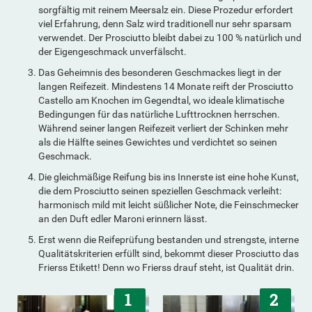
sorgfältig mit reinem Meersalz ein. Diese Prozedur erfordert
viel Erfahrung, denn Salz wird traditionell nur sehr sparsam
verwendet. Der Prosciutto bleibt dabei zu 100 % natürlich und
der Eigengeschmack unverfälscht.
Das Geheimnis des besonderen Geschmackes liegt in der
langen Reifezeit. Mindestens 14 Monate reift der Prosciutto
Castello am Knochen im Gegendtal, wo ideale klimatische
Bedingungen für das natürliche Lufttrocknen herrschen.
Während seiner langen Reifezeit verliert der Schinken mehr
als die Hälfte seines Gewichtes und verdichtet so seinen
Geschmack.
Die gleichmäßige Reifung bis ins Innerste ist eine hohe Kunst,
die dem Prosciutto seinen speziellen Geschmack verleiht:
harmonisch mild mit leicht süßlicher Note, die Feinschmecker
an den Duft edler Maroni erinnern lässt.
Erst wenn die Reifeprüfung bestanden und strengste, interne
Qualitätskriterien erfüllt sind, bekommt dieser Prosciutto das
Frierss Etikett! Denn wo Frierss drauf steht, ist Qualität drin.
1
2