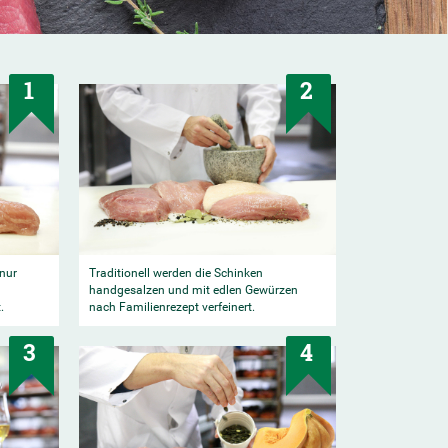
1
2
 nur
Traditionell werden die Schinken
handgesalzen und mit edlen Gewürzen
.
nach Familienrezept verfeinert.
3
4