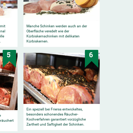
 mit
Manche Schinken werden auch an der
inal
Oberfläche veredelt wie der
lle
Kürbiskernschinken mit delikaten
.
Kürbiskernen.
5
6
Ein speziell bei Frierss entwickeltes,
besonders schonendes Räucher-
e
Kochverfahren garantiert vorzügliche
eräuchert
Zartheit und Saftigkeit der Schinken.