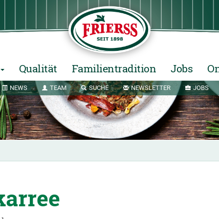
Qualität
Familientradition
Jobs
On
NEWS
TEAM
SUCHE
NEWSLETTER
JOBS
arree