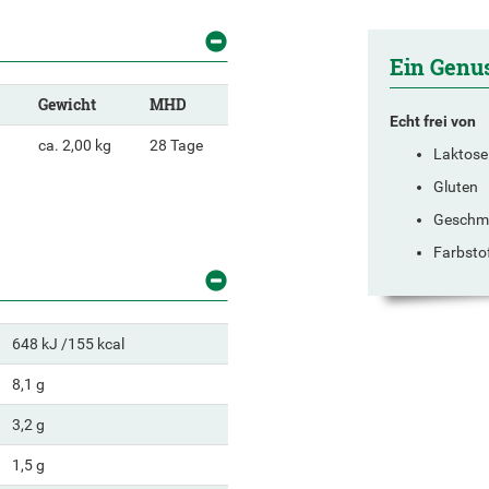
Ein Genu
Gewicht
MHD
Echt frei von
ca. 2,00 kg
28 Tage
Laktose
Gluten
Geschma
Farbsto
648 kJ /155 kcal
8,1 g
3,2 g
1,5 g