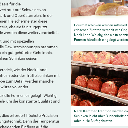
asis für die
s vertraut auf Schweine von
mark und Oberösterreich. In der
enen Fleischermeister diese
Gourmetschinken werden raffiniert
eile, ehe sie fein zugeputzt
erlesenen Zutaten veredelt wie Orig
le werden diese weiterverarbeitet.
Nock-Land Whisky, ehe sie in spezie
Formen händisch eingelegt werden
 und mit speziellen
nelle Gewürzmischungen stammen
n ein gut gehütetes Geheimnis.
elnen Schinken seinen
eredelt, wie der Nock-Land
hheim oder der Trüffelschinken mit
Liebe zum Detail werden manche
würze vollendet.
zielle Formen eingelegt.
Wichtig
eile, um die konstante Qualität und
Nach Kärntner Tradition werden di
 dies erfordert höchste Präzision
Schinken leicht über Buchenholz g
rungstechnik. Denn die Temperatur
oder in Heißluft gebraten.
cheidenden Einfluss auf die