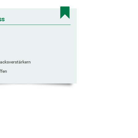
ss
cksverstärkern
ffen