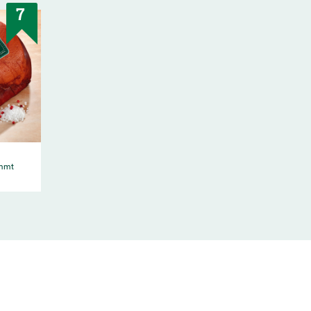
7
ommt