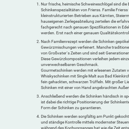
Nur frische, heimische Schweineschlögel sind die B
Schinkenspezialitäten von Frierss. Familie Friers
kleinstrukturierten Betrieben aus Kärnten, Steier
hauseigenen Zerlegeabteilung zerteilen die erfahr
fachgerecht nach genauen Spezifikationen in Edelt
werden. Erst nach einer genauen Qualitätskontrol
Nach Familienrezept werden die Schinken gepökelt
Gewürzmischungen verfeinert. Manche traditio
von Großvater`s Zeiten und sind seit Generatione
Diese Gewürzkompositionen verleihen jedem einz
unverwechselbaren Geschmack.
Gourmetschinken werden mit erlesenen Zutaten v
Whiskyschinken mit Single Malt aus Bad Kleinkirc
fein gehackten, schwarzen Trüffeln. Mit großer 
Schinken mit einer von Hand angebrachten Außen
Anschließend werden die Schinken händisch in spe
ist dabei die richtige Positionierung der Schinkent
Form der Schinken zu garantieren.
Die Schinken werden sorgfältig am Punkt gekocht,
und ständige Kontrolle mittels modernster Steue
während des Kochvorganges hat wie die Zeit ents