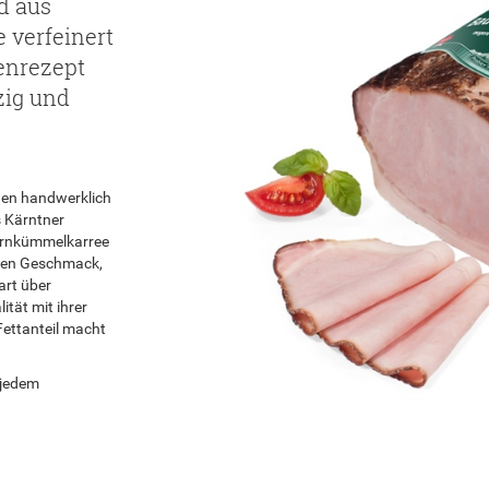
rd aus
 verfeinert
enrezept
zig und
den handwerklich
s Kärntner
uernkümmelkarree
igen Geschmack,
art über
ität mit ihrer
Fettanteil macht
 jedem