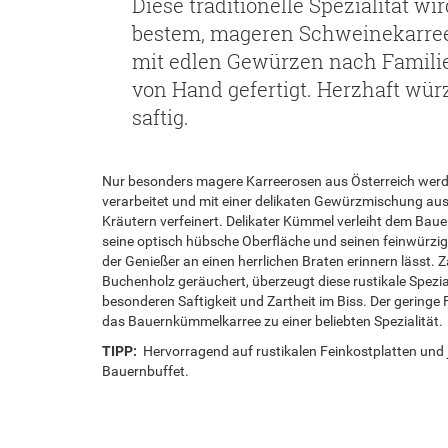
Diese traditionelle Spezialität wi
bestem, mageren Schweinekarree
mit edlen Gewürzen nach Famili
von Hand gefertigt. Herzhaft wür
saftig.
Nur besonders magere Karreerosen aus Österreich wer
verarbeitet und mit einer delikaten Gewürzmischung au
Kräutern verfeinert. Delikater Kümmel verleiht dem Ba
seine optisch hübsche Oberfläche und seinen feinwürz
der Genießer an einen herrlichen Braten erinnern lässt. Z
Buchenholz geräuchert, überzeugt diese rustikale Spezial
besonderen Saftigkeit und Zartheit im Biss. Der geringe 
das Bauernkümmelkarree zu einer beliebten Spezialität.
TIPP:
Hervorragend auf rustikalen Feinkostplatten und
Bauernbuffet.