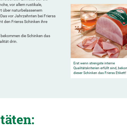
he, vor allem rustikale,
art über naturbelassenem
 Das vor Jahrzehnten bei Frierss
ht den Frierss Schinken ihre
nd, bekommen die Schinken das
lität drin.
Erst wenn strengste interne
Qualitätskriterien erfüllt sind, bek
dieser Schinken das Frierss Etikett!
täten: