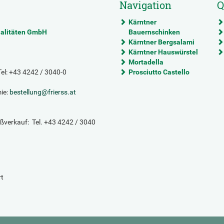
Navigation
Q
Kärntner
ialitäten GmbH
Bauernschinken
Kärntner Bergsalami
Kärntner Hauswürstel
Mortadella
 Tel: +43 4242 / 3040-0
Prosciutto Castello
ie:
bestellung
@
frierss.at
oßverkauf: Tel. +43 4242 / 3040
rt