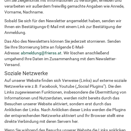
Um Sie zielgerichtet mit Informationen zu versorgen, erheben und
verarbeiten wir außerdem freiwillig gemachte Angaben wie Anrede,
Vorname, Nachname.
Sobald Sie sich für den Newsletter angemeldet haben, senden wir
Ihnen ein Bestätigungs-E-Mail mit einem Link zur Bestätigung der
Anmeldung.
Das Abo des Newsletters können Sie jederzeit stornieren. Senden
Sie Ihre Stornierung bitte an folgende E-Mail-
Adresse:
abmeldung
@
frierss.at
. Wir löschen anschließend
umgehend Ihre Daten im Zusammenhang mit dem Newsletter-
Versand.
Soziale Netzwerke
Auf unserer Website finden sich Verweise (Links) auf externe soziale
Netzwerke wie z.B. Facebook, Youtube („Social Plugins“). Die den
Links zugewiesenen Funktionen, insbesondere die Übermittlung von
Informationen und Nutzerdaten, werden nicht bereits durch das
Besuchen unserer Website aktiviert, sondern erst durch das
Anklicken der Links. Nach Anklicken dieser Links werden die Plugins
der entsprechenden Netzwerke aktiviert und Ihr Browser stellt eine
direkte Verbindung mit deren Servern her.
Wenn Sie während des Besuchs unserer Website die Links anklicken,