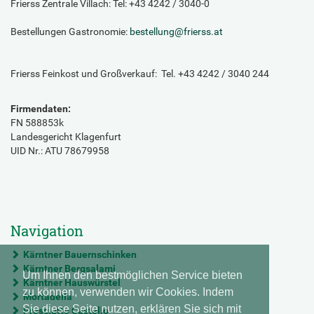
Frierss Zentrale Villach: Tel: +43 4242 / 3040-0
Bestellungen Gastronomie:
bestellung
@
frierss.at
Frierss Feinkost und Großverkauf: Tel. +43 4242 / 3040 244
Firmendaten:
FN 588853k
Landesgericht Klagenfurt
UID Nr.: ATU 78679958
Navigation
Kärntner Bauernschinken
Kärntner Bergsalami
Um Ihnen den bestmöglichen Service bieten
Kärntner Hauswürstel
zu können, verwenden wir Cookies. Indem
Mortadella
Sie diese Seite nutzen, erklären Sie sich mit
Prosciutto Castello